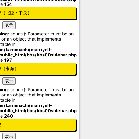
ne
154
部（北陸・中央）
ing
: count(): Parameter must be an
 or an object that implements
table in
e/kamimachi/marriyell-
/public_html/bbs/bbs00sidebar.php
ne
197
部（東海）
ing
: count(): Parameter must be an
 or an object that implements
table in
e/kamimachi/marriyell-
/public_html/bbs/bbs00sidebar.php
ne
240
畿