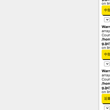
on li
中
Warn
array
Coun
/hom
g.jp
on li
中
Warn
array
Coun
/hom
g.jp
on li
近