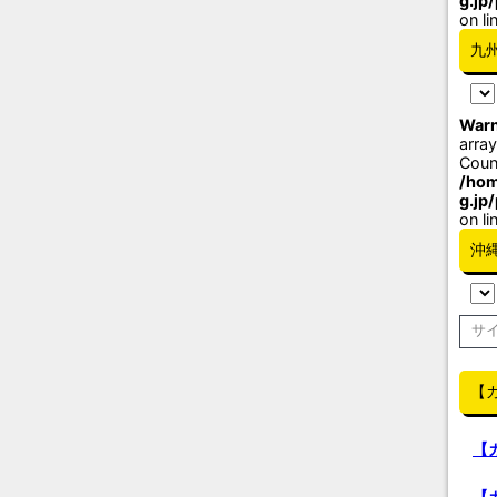
g.jp
on li
九
Warn
array
Coun
/hom
g.jp
on li
沖
【
【
【