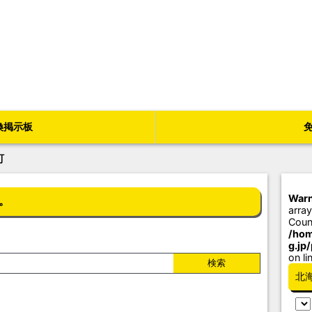
換掲示板
町
Warn
。
array
Coun
/hom
g.jp
on li
北