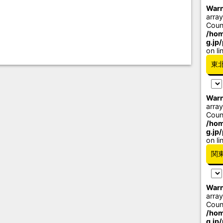
Warn
array
Coun
/hom
g.jp
on li
東
Warn
array
Coun
/hom
g.jp
on li
関
Warn
array
Coun
/hom
g.jp