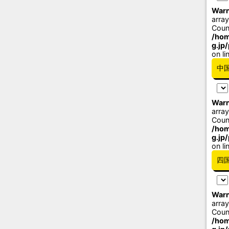
Warn
array
Coun
/hom
g.jp
on li
中
Warn
array
Coun
/hom
g.jp
on li
四
Warn
array
Coun
/hom