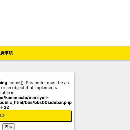
免責事項
ing
: count(): Parameter must be an
 or an object that implements
table in
e/kamimachi/marriyell-
/public_html/bbs/bbs00sidebar.php
ne
22
海道