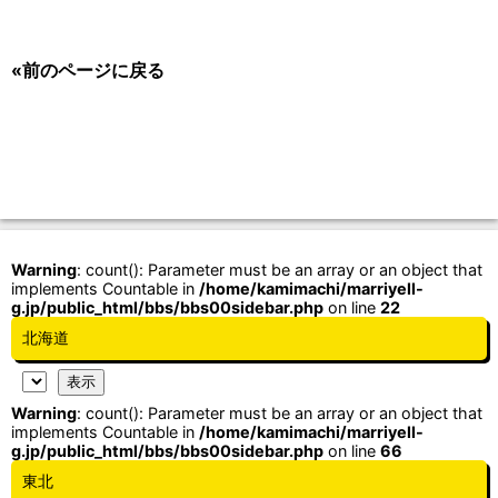
«前のページに戻る
Warning
: count(): Parameter must be an array or an object that
implements Countable in
/home/kamimachi/marriyell-
g.jp/public_html/bbs/bbs00sidebar.php
on line
22
北海道
Warning
: count(): Parameter must be an array or an object that
implements Countable in
/home/kamimachi/marriyell-
g.jp/public_html/bbs/bbs00sidebar.php
on line
66
東北