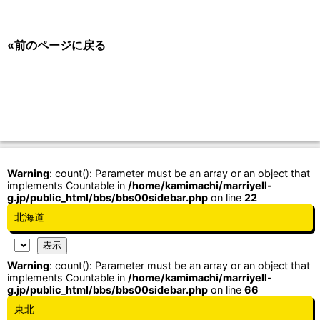
«前のページに戻る
Warning
: count(): Parameter must be an array or an object that
implements Countable in
/home/kamimachi/marriyell-
g.jp/public_html/bbs/bbs00sidebar.php
on line
22
北海道
Warning
: count(): Parameter must be an array or an object that
implements Countable in
/home/kamimachi/marriyell-
g.jp/public_html/bbs/bbs00sidebar.php
on line
66
東北