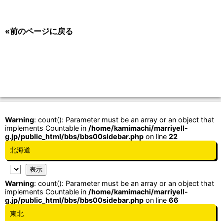
«前のページに戻る
Warning
: count(): Parameter must be an array or an object that
implements Countable in
/home/kamimachi/marriyell-
g.jp/public_html/bbs/bbs00sidebar.php
on line
22
北海道
Warning
: count(): Parameter must be an array or an object that
implements Countable in
/home/kamimachi/marriyell-
g.jp/public_html/bbs/bbs00sidebar.php
on line
66
東北