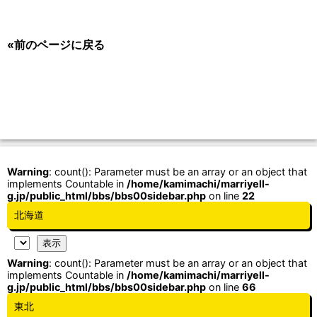
«前のページに戻る
Warning
: count(): Parameter must be an array or an object that
implements Countable in
/home/kamimachi/marriyell-
g.jp/public_html/bbs/bbs00sidebar.php
on line
22
北海道
Warning
: count(): Parameter must be an array or an object that
implements Countable in
/home/kamimachi/marriyell-
g.jp/public_html/bbs/bbs00sidebar.php
on line
66
東北