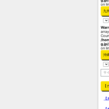
g.jp
on li
九
Warn
array
Coun
/hom
g.jp
on li
沖
【
【
【