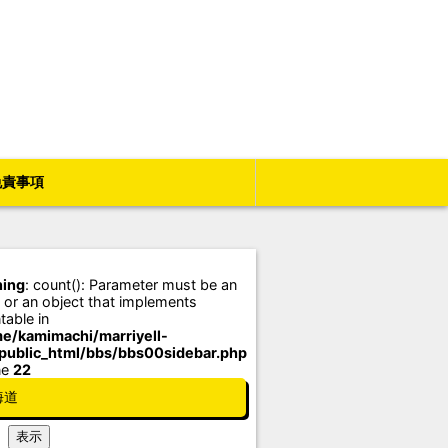
免責事項
ing
: count(): Parameter must be an
 or an object that implements
table in
e/kamimachi/marriyell-
/public_html/bbs/bbs00sidebar.php
ne
22
海道