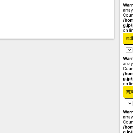
Warn
array
Coun
/hom
g.jp
on li
東
Warn
array
Coun
/hom
g.jp
on li
関
Warn
array
Coun
/hom
g.jp