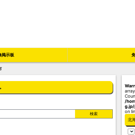
換掲示板
市
Warn
。
array
Coun
/hom
g.jp
on li
北