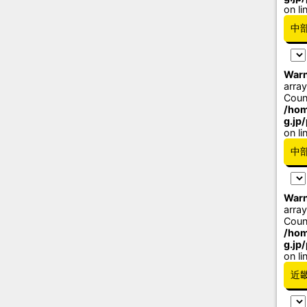
on li
中
Warn
array
Coun
/hom
g.jp
on li
中
Warn
array
Coun
/hom
g.jp
on li
近