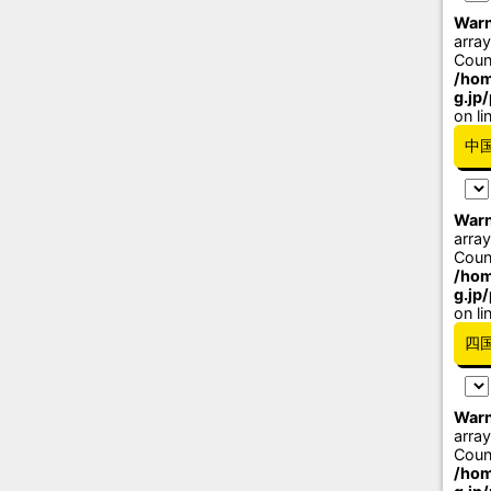
Warn
array
Coun
/hom
g.jp
on li
中
Warn
array
Coun
/hom
g.jp
on li
四
Warn
array
Coun
/hom