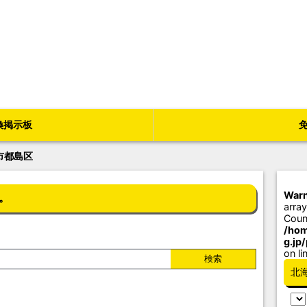
換掲示板
市都島区
Warn
。
array
Coun
/hom
g.jp
on li
北