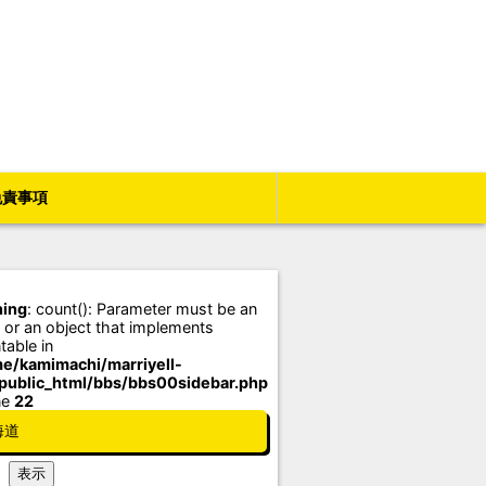
免責事項
ing
: count(): Parameter must be an
 or an object that implements
table in
e/kamimachi/marriyell-
/public_html/bbs/bbs00sidebar.php
ne
22
海道