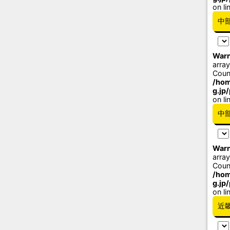
on li
中
Warn
array
Coun
/hom
g.jp
on li
中
Warn
array
Coun
/hom
g.jp
on li
近