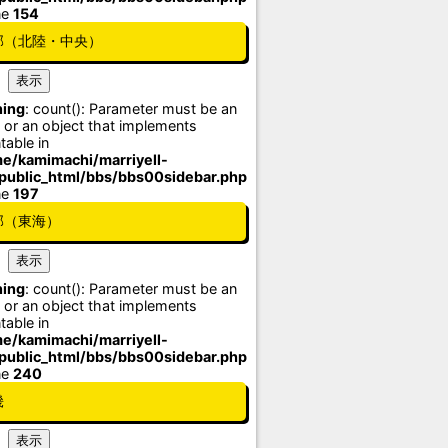
ne
154
部（北陸・中央）
ing
: count(): Parameter must be an
 or an object that implements
table in
e/kamimachi/marriyell-
/public_html/bbs/bbs00sidebar.php
ne
197
部（東海）
ing
: count(): Parameter must be an
 or an object that implements
table in
e/kamimachi/marriyell-
/public_html/bbs/bbs00sidebar.php
ne
240
畿