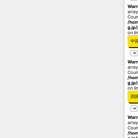
Warn
array
Coun
/hom
g.jp
on li
中
Warn
array
Coun
/hom
g.jp
on li
四
Warn
array
Coun
/hom