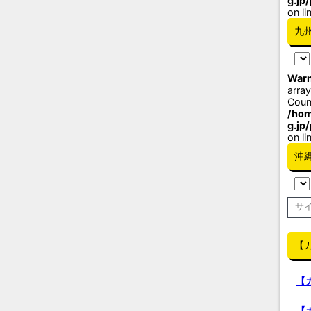
g.jp
on li
九
Warn
array
Coun
/hom
g.jp
on li
沖
【
【
【