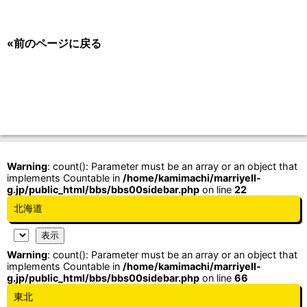
«前のページに戻る
Warning
: count(): Parameter must be an array or an object that
implements Countable in
/home/kamimachi/marriyell-
g.jp/public_html/bbs/bbs00sidebar.php
on line
22
北海道
Warning
: count(): Parameter must be an array or an object that
implements Countable in
/home/kamimachi/marriyell-
g.jp/public_html/bbs/bbs00sidebar.php
on line
66
東北