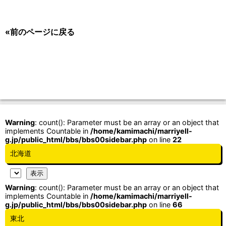
«前のページに戻る
Warning
: count(): Parameter must be an array or an object that
implements Countable in
/home/kamimachi/marriyell-
g.jp/public_html/bbs/bbs00sidebar.php
on line
22
北海道
Warning
: count(): Parameter must be an array or an object that
implements Countable in
/home/kamimachi/marriyell-
g.jp/public_html/bbs/bbs00sidebar.php
on line
66
東北