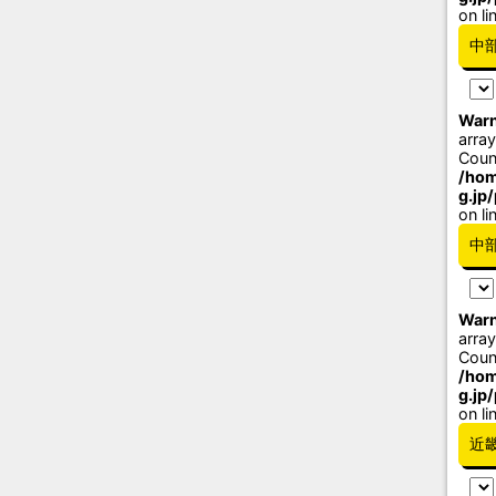
on li
中
Warn
array
Coun
/hom
g.jp
on li
中
Warn
array
Coun
/hom
g.jp
on li
近