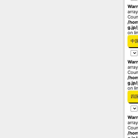
Warn
array
Coun
/hom
g.jp
on li
中
Warn
array
Coun
/hom
g.jp
on li
四
Warn
array
Coun
/hom