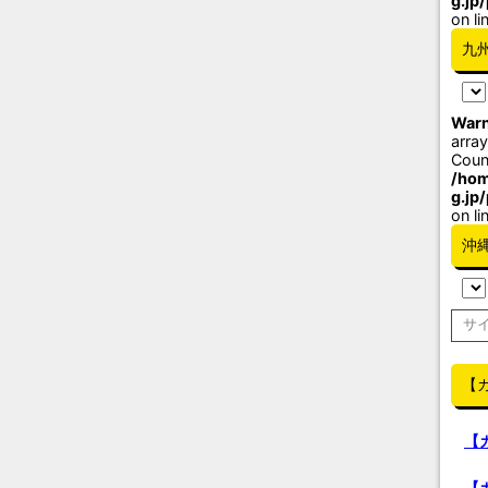
g.jp
on li
九
Warn
array
Coun
/hom
g.jp
on li
沖
【
【
【