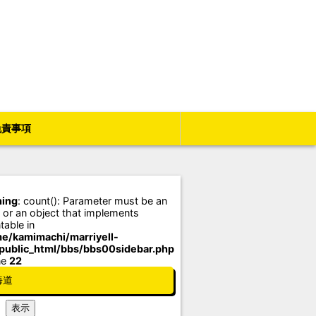
免責事項
ing
: count(): Parameter must be an
 or an object that implements
table in
e/kamimachi/marriyell-
/public_html/bbs/bbs00sidebar.php
ne
22
海道