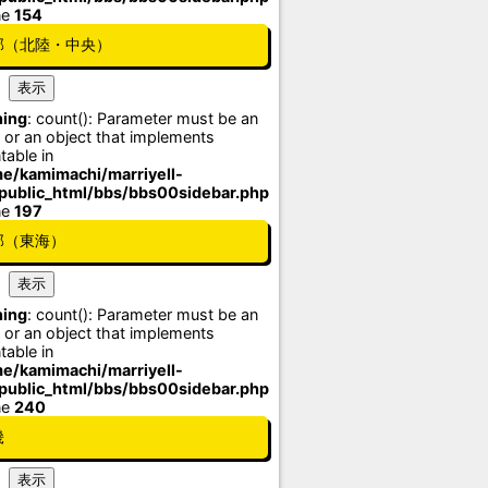
ne
154
部（北陸・中央）
ing
: count(): Parameter must be an
 or an object that implements
table in
e/kamimachi/marriyell-
/public_html/bbs/bbs00sidebar.php
ne
197
部（東海）
ing
: count(): Parameter must be an
 or an object that implements
table in
e/kamimachi/marriyell-
/public_html/bbs/bbs00sidebar.php
ne
240
畿