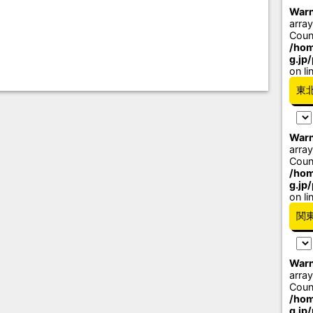
Warn
array
Coun
/hom
g.jp
on li
東
Warn
array
Coun
/hom
g.jp
on li
関
Warn
array
Coun
/hom
g.jp