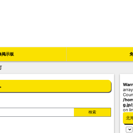
換掲示板
町
Warn
。
array
Coun
/hom
g.jp
on li
北