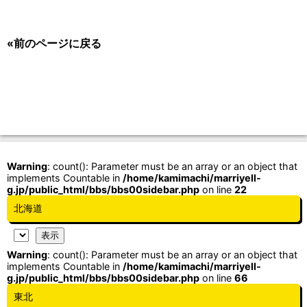
«前のページに戻る
Warning
: count(): Parameter must be an array or an object that
implements Countable in
/home/kamimachi/marriyell-
g.jp/public_html/bbs/bbs00sidebar.php
on line
22
北海道
Warning
: count(): Parameter must be an array or an object that
implements Countable in
/home/kamimachi/marriyell-
g.jp/public_html/bbs/bbs00sidebar.php
on line
66
東北