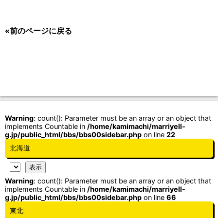
«前のページに戻る
Warning
: count(): Parameter must be an array or an object that
implements Countable in
/home/kamimachi/marriyell-
g.jp/public_html/bbs/bbs00sidebar.php
on line
22
北海道
Warning
: count(): Parameter must be an array or an object that
implements Countable in
/home/kamimachi/marriyell-
g.jp/public_html/bbs/bbs00sidebar.php
on line
66
東北