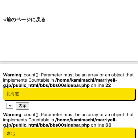
«前のページに戻る
Warning
: count(): Parameter must be an array or an object that
implements Countable in
/home/kamimachi/marriyell-
g.jp/public_html/bbs/bbs00sidebar.php
on line
22
北海道
Warning
: count(): Parameter must be an array or an object that
implements Countable in
/home/kamimachi/marriyell-
g.jp/public_html/bbs/bbs00sidebar.php
on line
66
東北