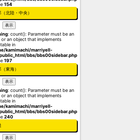
ne
154
部（北陸・中央）
ing
: count(): Parameter must be an
 or an object that implements
table in
e/kamimachi/marriyell-
/public_html/bbs/bbs00sidebar.php
ne
197
部（東海）
ing
: count(): Parameter must be an
 or an object that implements
table in
e/kamimachi/marriyell-
/public_html/bbs/bbs00sidebar.php
ne
240
畿