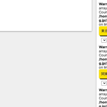
Warn
array
Coun
/hom
g.jp
on li
東
Warn
array
Coun
/hom
g.jp
on li
関
Warn
array
Coun
/hom
g.jp