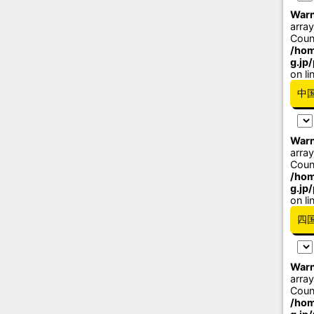
Warn
array
Coun
/hom
g.jp
on li
中
Warn
array
Coun
/hom
g.jp
on li
四
Warn
array
Coun
/hom