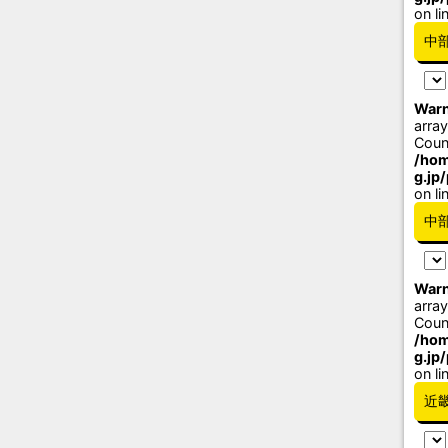
on li
中
Warn
array
Coun
/hom
g.jp
on li
中
Warn
array
Coun
/hom
g.jp
on li
近