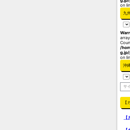
g.jp
on li
九
Warn
array
Coun
/hom
g.jp
on li
沖
【
【
【