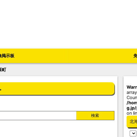
換掲示板
原町
Warn
。
array
Coun
/hom
g.jp
on li
北