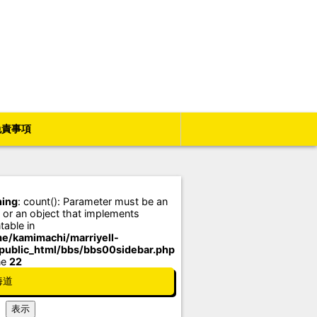
免責事項
ing
: count(): Parameter must be an
 or an object that implements
table in
e/kamimachi/marriyell-
/public_html/bbs/bbs00sidebar.php
ne
22
海道