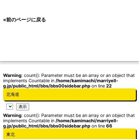
«前のページに戻る
Warning
: count(): Parameter must be an array or an object that
implements Countable in
/home/kamimachi/marriyell-
g.jp/public_html/bbs/bbs00sidebar.php
on line
22
北海道
Warning
: count(): Parameter must be an array or an object that
implements Countable in
/home/kamimachi/marriyell-
g.jp/public_html/bbs/bbs00sidebar.php
on line
66
東北