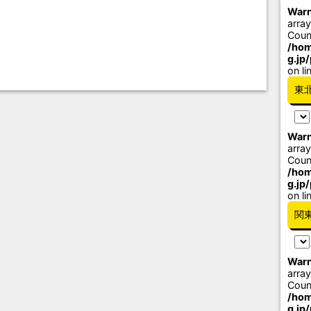
Warn
array
Coun
/hom
g.jp
on li
東
Warn
array
Coun
/hom
g.jp
on li
関
Warn
array
Coun
/hom
g.jp