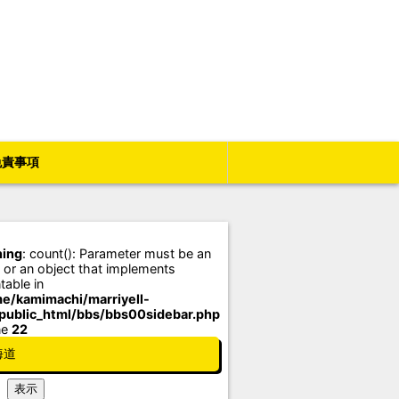
免責事項
ing
: count(): Parameter must be an
 or an object that implements
table in
e/kamimachi/marriyell-
/public_html/bbs/bbs00sidebar.php
ne
22
海道