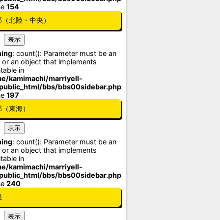
ne
154
部（北陸・中央）
ing
: count(): Parameter must be an
 or an object that implements
table in
e/kamimachi/marriyell-
/public_html/bbs/bbs00sidebar.php
ne
197
部（東海）
ing
: count(): Parameter must be an
 or an object that implements
table in
e/kamimachi/marriyell-
/public_html/bbs/bbs00sidebar.php
ne
240
畿