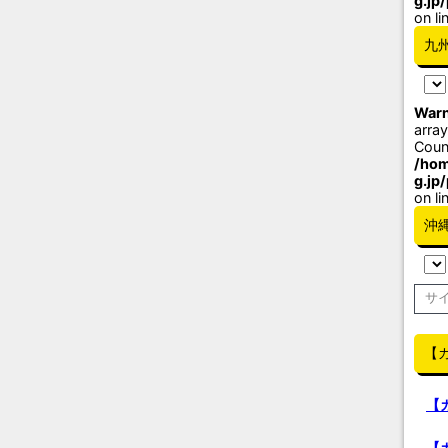
g.jp
on li
九
Warn
array
Coun
/hom
g.jp
on li
沖
【
【
【