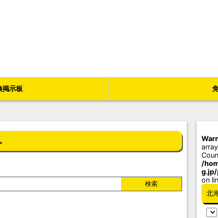
換掲示板
Warn
。
array
Coun
/hom
g.jp
on li
北