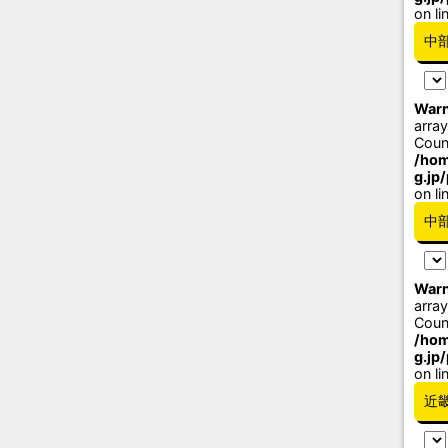
on li
中
Warn
array
Coun
/hom
g.jp
on li
中
Warn
array
Coun
/hom
g.jp
on li
近