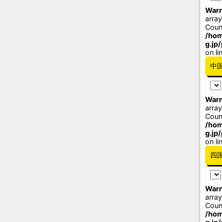
Warn
array
Coun
/hom
g.jp
on li
中
Warn
array
Coun
/hom
g.jp
on li
四
Warn
array
Coun
/hom