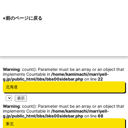
«前のページに戻る
Warning
: count(): Parameter must be an array or an object that
implements Countable in
/home/kamimachi/marriyell-
g.jp/public_html/bbs/bbs00sidebar.php
on line
22
北海道
Warning
: count(): Parameter must be an array or an object that
implements Countable in
/home/kamimachi/marriyell-
g.jp/public_html/bbs/bbs00sidebar.php
on line
66
東北