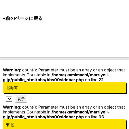
«前のページに戻る
Warning
: count(): Parameter must be an array or an object that
implements Countable in
/home/kamimachi/marriyell-
g.jp/public_html/bbs/bbs00sidebar.php
on line
22
北海道
Warning
: count(): Parameter must be an array or an object that
implements Countable in
/home/kamimachi/marriyell-
g.jp/public_html/bbs/bbs00sidebar.php
on line
66
東北