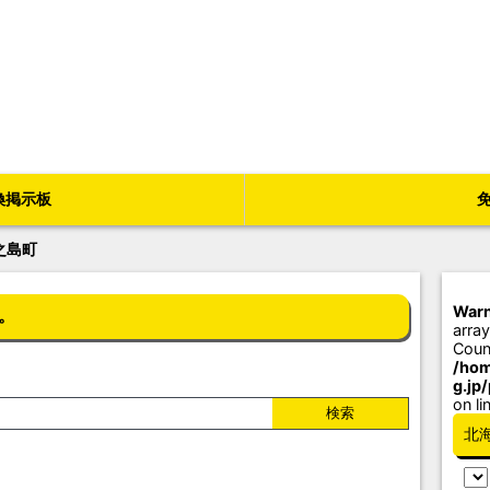
換掲示板
之島町
Warn
。
array
Coun
/hom
g.jp
on li
北