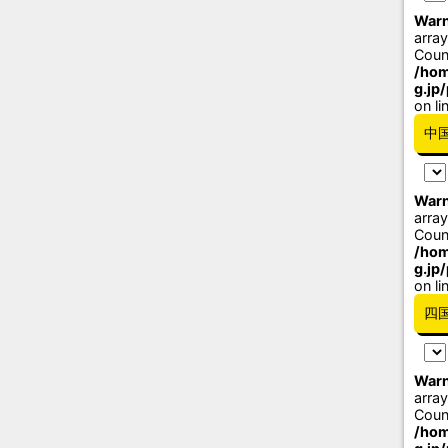
Warn
array
Coun
/hom
g.jp
on li
中
Warn
array
Coun
/hom
g.jp
on li
四
Warn
array
Coun
/hom