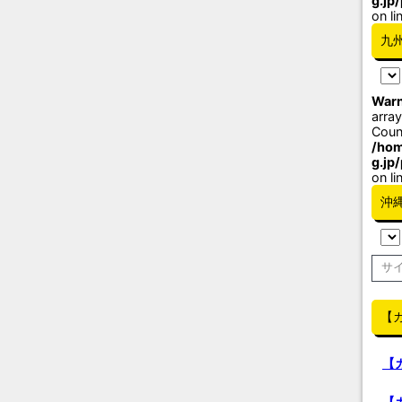
g.jp
on li
九
Warn
array
Coun
/hom
g.jp
on li
沖
【
【
【