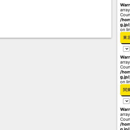
Warn
array
Coun
/hom
g.jp
on li
東
Warn
array
Coun
/hom
g.jp
on li
関
Warn
array
Coun
/hom
g.jp