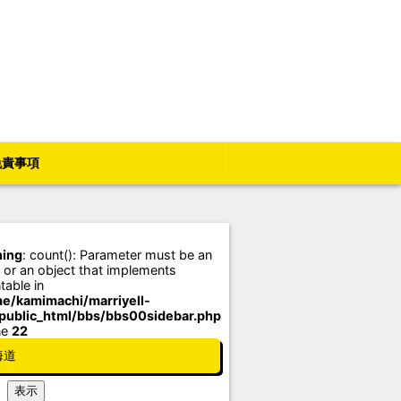
免責事項
ing
: count(): Parameter must be an
 or an object that implements
table in
e/kamimachi/marriyell-
/public_html/bbs/bbs00sidebar.php
ne
22
海道