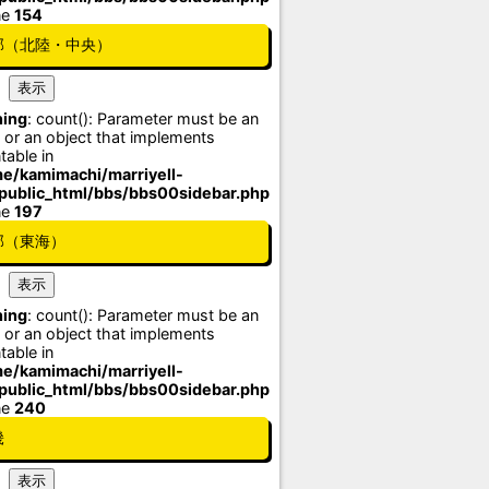
ne
154
部（北陸・中央）
ing
: count(): Parameter must be an
 or an object that implements
table in
e/kamimachi/marriyell-
/public_html/bbs/bbs00sidebar.php
ne
197
部（東海）
ing
: count(): Parameter must be an
 or an object that implements
table in
e/kamimachi/marriyell-
/public_html/bbs/bbs00sidebar.php
ne
240
畿