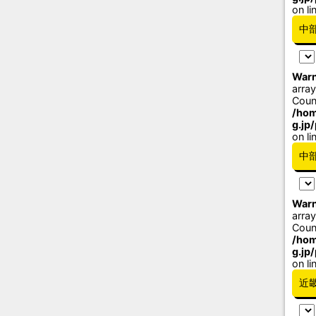
on li
中
Warn
array
Coun
/hom
g.jp
on li
中
Warn
array
Coun
/hom
g.jp
on li
近