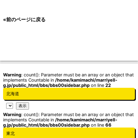
«前のページに戻る
Warning
: count(): Parameter must be an array or an object that
implements Countable in
/home/kamimachi/marriyell-
g.jp/public_html/bbs/bbs00sidebar.php
on line
22
北海道
Warning
: count(): Parameter must be an array or an object that
implements Countable in
/home/kamimachi/marriyell-
g.jp/public_html/bbs/bbs00sidebar.php
on line
66
東北