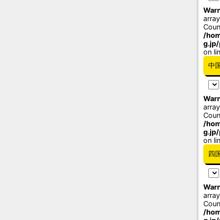
Warn
array
Coun
/hom
g.jp
on li
中
Warn
array
Coun
/hom
g.jp
on li
四
Warn
array
Coun
/hom