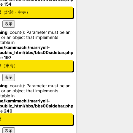
ne
154
部（北陸・中央）
ing
: count(): Parameter must be an
 or an object that implements
table in
e/kamimachi/marriyell-
/public_html/bbs/bbs00sidebar.php
ne
197
部（東海）
ing
: count(): Parameter must be an
 or an object that implements
table in
e/kamimachi/marriyell-
/public_html/bbs/bbs00sidebar.php
ne
240
畿