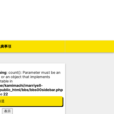
免責事項
ing
: count(): Parameter must be an
 or an object that implements
table in
e/kamimachi/marriyell-
/public_html/bbs/bbs00sidebar.php
ne
22
海道