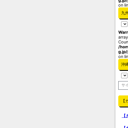
g.jp
on li
九
Warn
array
Coun
/hom
g.jp
on li
沖
【
【
【