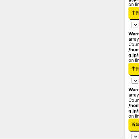
on li
中
Warn
array
Coun
/hom
g.jp
on li
中
Warn
array
Coun
/hom
g.jp
on li
近