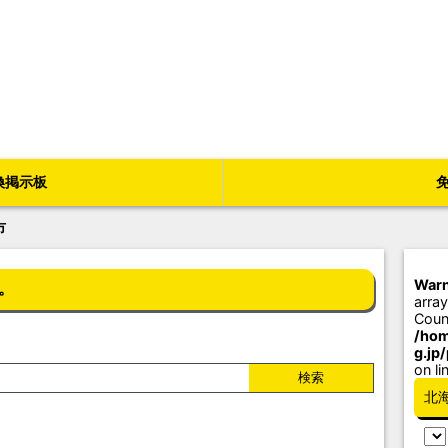
換掲示板
市
Warn
。
array
Coun
/hom
g.jp
on li
北