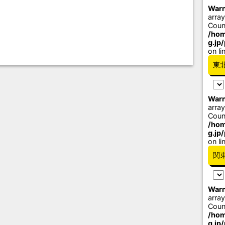
Warn
array
Coun
/hom
g.jp
on li
東
Warn
array
Coun
/hom
g.jp
on li
関
Warn
array
Coun
/hom
g.jp