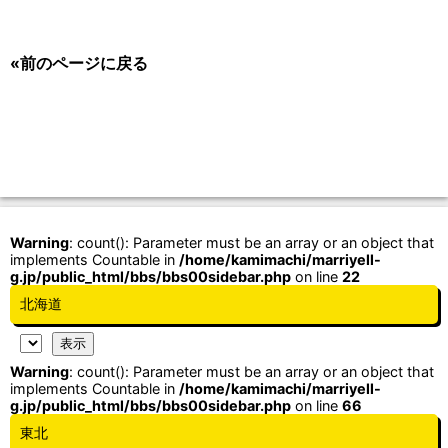
«前のページに戻る
Warning
: count(): Parameter must be an array or an object that
implements Countable in
/home/kamimachi/marriyell-
g.jp/public_html/bbs/bbs00sidebar.php
on line
22
北海道
Warning
: count(): Parameter must be an array or an object that
implements Countable in
/home/kamimachi/marriyell-
g.jp/public_html/bbs/bbs00sidebar.php
on line
66
東北