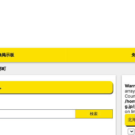
換掲示板
部町
Warn
。
array
Coun
/hom
g.jp
on li
北