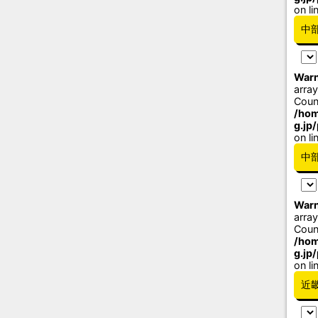
on li
中
Warn
array
Coun
/hom
g.jp
on li
中
Warn
array
Coun
/hom
g.jp
on li
近