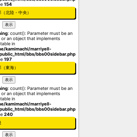
ne
154
部（北陸・中央）
ing
: count(): Parameter must be an
 or an object that implements
table in
e/kamimachi/marriyell-
/public_html/bbs/bbs00sidebar.php
ne
197
部（東海）
ing
: count(): Parameter must be an
 or an object that implements
table in
e/kamimachi/marriyell-
/public_html/bbs/bbs00sidebar.php
ne
240
畿