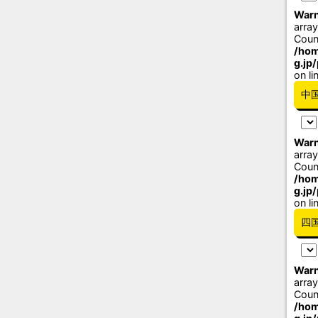
Warn
array
Coun
/hom
g.jp
on li
中
Warn
array
Coun
/hom
g.jp
on li
四
Warn
array
Coun
/hom