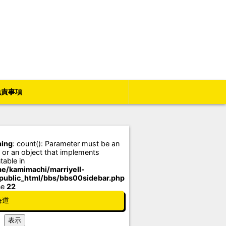
免責事項
ing
: count(): Parameter must be an
 or an object that implements
table in
e/kamimachi/marriyell-
/public_html/bbs/bbs00sidebar.php
ne
22
海道