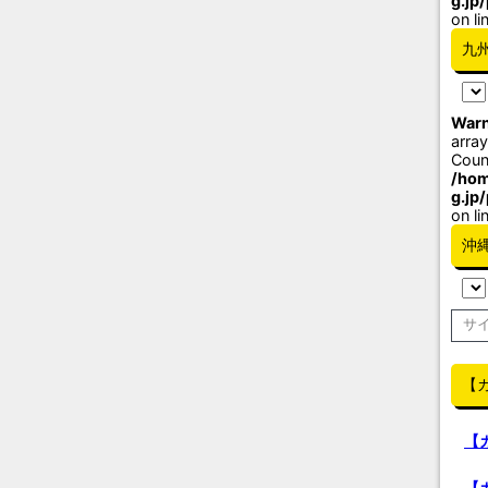
g.jp
on li
九
Warn
array
Coun
/hom
g.jp
on li
沖
【
【
【