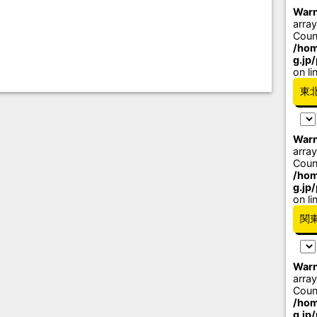
Warn
array
Coun
/hom
g.jp
on li
東
Warn
array
Coun
/hom
g.jp
on li
関
Warn
array
Coun
/hom
g.jp