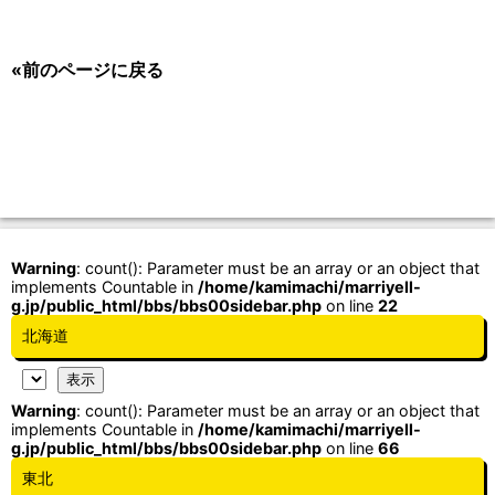
«前のページに戻る
Warning
: count(): Parameter must be an array or an object that
implements Countable in
/home/kamimachi/marriyell-
g.jp/public_html/bbs/bbs00sidebar.php
on line
22
北海道
Warning
: count(): Parameter must be an array or an object that
implements Countable in
/home/kamimachi/marriyell-
g.jp/public_html/bbs/bbs00sidebar.php
on line
66
東北