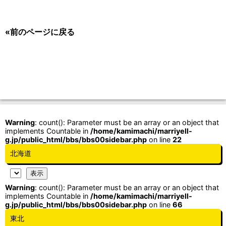
«前のページに戻る
Warning
: count(): Parameter must be an array or an object that
implements Countable in
/home/kamimachi/marriyell-
g.jp/public_html/bbs/bbs00sidebar.php
on line
22
北海道
Warning
: count(): Parameter must be an array or an object that
implements Countable in
/home/kamimachi/marriyell-
g.jp/public_html/bbs/bbs00sidebar.php
on line
66
東北