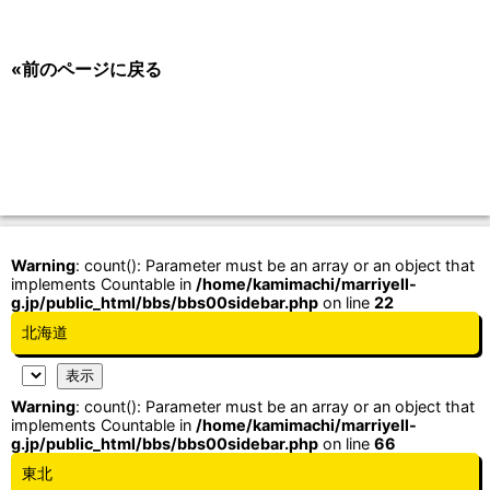
«前のページに戻る
Warning
: count(): Parameter must be an array or an object that
implements Countable in
/home/kamimachi/marriyell-
g.jp/public_html/bbs/bbs00sidebar.php
on line
22
北海道
Warning
: count(): Parameter must be an array or an object that
implements Countable in
/home/kamimachi/marriyell-
g.jp/public_html/bbs/bbs00sidebar.php
on line
66
東北