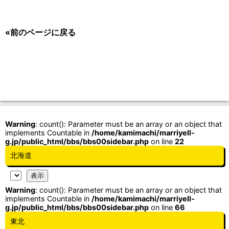
«前のページに戻る
Warning
: count(): Parameter must be an array or an object that
implements Countable in
/home/kamimachi/marriyell-
g.jp/public_html/bbs/bbs00sidebar.php
on line
22
北海道
Warning
: count(): Parameter must be an array or an object that
implements Countable in
/home/kamimachi/marriyell-
g.jp/public_html/bbs/bbs00sidebar.php
on line
66
東北