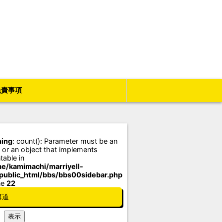
免責事項
ing
: count(): Parameter must be an
 or an object that implements
table in
e/kamimachi/marriyell-
/public_html/bbs/bbs00sidebar.php
ne
22
海道