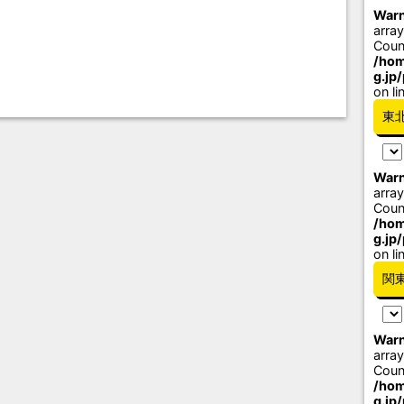
Warn
array
Coun
/hom
g.jp
on li
東
Warn
array
Coun
/hom
g.jp
on li
関
Warn
array
Coun
/hom
g.jp