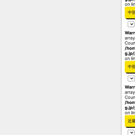
on li
中
Warn
array
Coun
/hom
g.jp
on li
中
Warn
array
Coun
/hom
g.jp
on li
近