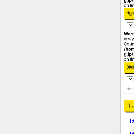
g.jp
on li
九
Warn
array
Coun
/hom
g.jp
on li
沖
【
【
【