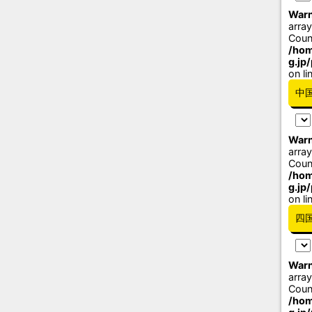
Warn
array
Coun
/hom
g.jp
on li
中
Warn
array
Coun
/hom
g.jp
on li
四
Warn
array
Coun
/hom