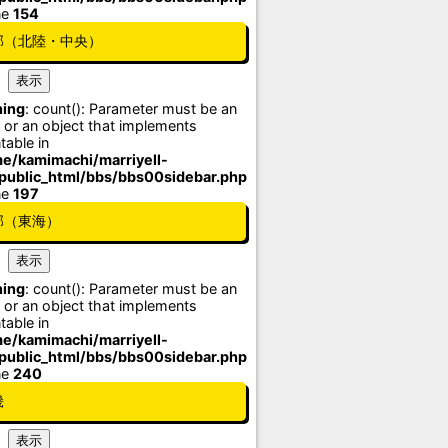
ne
154
部（北陸・中央）
ing
: count(): Parameter must be an
 or an object that implements
table in
e/kamimachi/marriyell-
/public_html/bbs/bbs00sidebar.php
ne
197
部（東海）
ing
: count(): Parameter must be an
 or an object that implements
table in
e/kamimachi/marriyell-
/public_html/bbs/bbs00sidebar.php
ne
240
畿