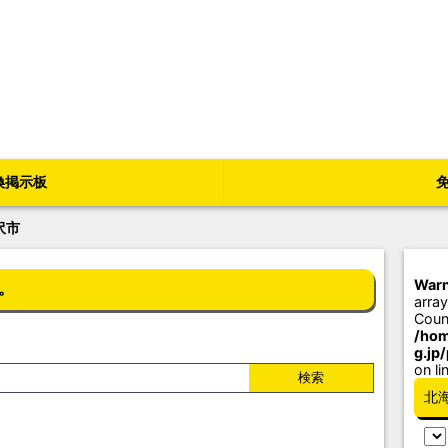
換掲示板
沢市
Warn
。
array
Coun
/hom
g.jp
on li
北