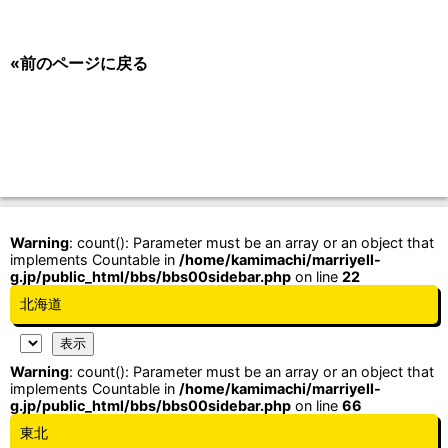
«前のページに戻る
Warning
: count(): Parameter must be an array or an object that
implements Countable in
/home/kamimachi/marriyell-
g.jp/public_html/bbs/bbs00sidebar.php
on line
22
北海道
Warning
: count(): Parameter must be an array or an object that
implements Countable in
/home/kamimachi/marriyell-
g.jp/public_html/bbs/bbs00sidebar.php
on line
66
東北