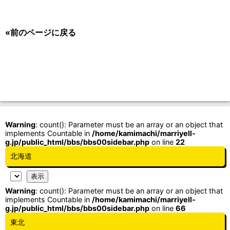
«前のページに戻る
Warning
: count(): Parameter must be an array or an object that
implements Countable in
/home/kamimachi/marriyell-
g.jp/public_html/bbs/bbs00sidebar.php
on line
22
北海道
Warning
: count(): Parameter must be an array or an object that
implements Countable in
/home/kamimachi/marriyell-
g.jp/public_html/bbs/bbs00sidebar.php
on line
66
東北