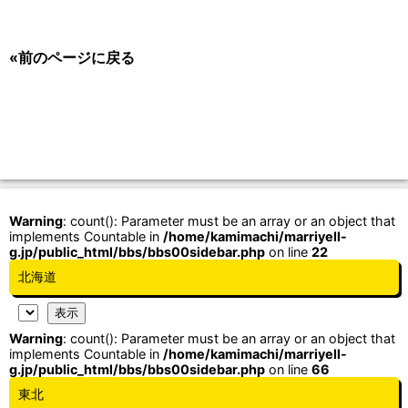
«前のページに戻る
Warning
: count(): Parameter must be an array or an object that
implements Countable in
/home/kamimachi/marriyell-
g.jp/public_html/bbs/bbs00sidebar.php
on line
22
北海道
Warning
: count(): Parameter must be an array or an object that
implements Countable in
/home/kamimachi/marriyell-
g.jp/public_html/bbs/bbs00sidebar.php
on line
66
東北